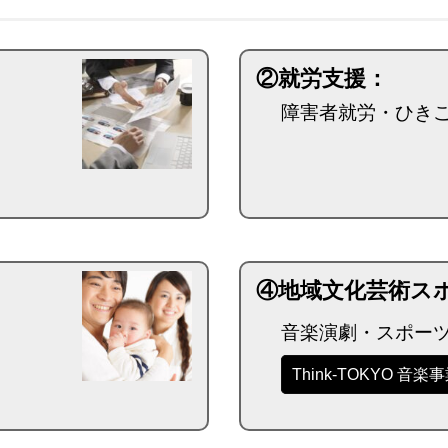
②就労支援：
障害者就労・ひき
④地域文化芸術ス
音楽演劇・スポー
Think-TOKYO 音楽