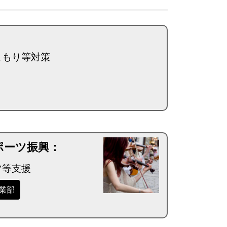
こもり等対策
ポーツ振興：
ツ等支援
事業部