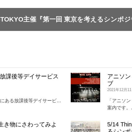
nk-TOKYO主催『第一回 東京を考えるシンポ
 放課後等デイサービス
アニソン
ブ
2021年12月1
板橋区にある放課後等デイサービ…
「アニソン
案内です。
生き物にさわってみよ
5/14 
るシンポ